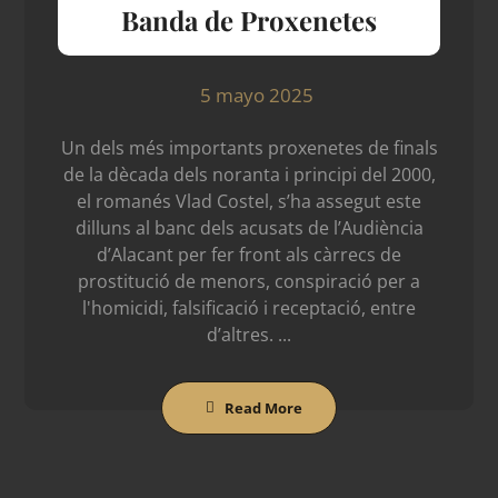
Banda de Proxenetes
5 mayo 2025
Un dels més importants proxenetes de finals
de la dècada dels noranta i principi del 2000,
el romanés Vlad Costel, s’ha assegut este
dilluns al banc dels acusats de l’Audiència
d’Alacant per fer front als càrrecs de
prostitució de menors, conspiració per a
l'homicidi, falsificació i receptació, entre
d’altres. ...
Read More