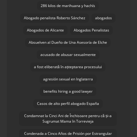
286 kilos de marihuana y hachís
Abogado penalista Roberto Sánchez
abogados
Abogados de Alicante
Abogados Penalistas
Absuelven al Dueño de Una Asesoría de Elche
acusado de abusar sexualmente
a fost eliberată în așteptarea procesului
agresión sexual en Inglaterra
benefits hiring a good lawyer
Casos de alto perfil abogado España
Condamnat la Cinci Ani de Închisoare pentru că și-a
Sugrumat Mama în Torrevieja
Condenada a Cinco Años de Prisión por Estrangular